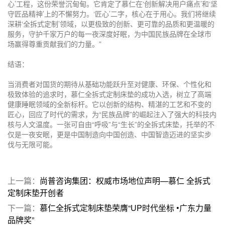
心’工程，这份荣誉沉甸甸。它肯定了慕仁在‘创新解决用户痛点’和‘坚
守匠品精神’上的不懈努力。‘匠心’二字，核心在于用心。我们将继续
深耕‘全拆式定制’领域，以更极致的创新、更可靠的品质和更温暖的
服务，守护千家万户的每一夜深度好眠，为中国民族品牌在全球市
场赢得尊重贡献我们的力量。”
结语：
当消费者对国货的期待从基础功能跃升至对健康、环保、个性化和
极致体验的追求时，慕仁全拆式定制床垫的成功入选，树立了高端
健康睡眠领域的全新标杆。它以创新的结构、精湛的工艺和不变的
匠心，回应了时代的需求，为“民族品牌”的崛起注入了强大的科技内
核与人文温度。一张可自由“呼吸”与“生长”的全拆式床垫，托举的不
仅是一夜安眠，更是中国制造向中国创造、中国智造迈进的坚实步
伐与无限可能。
上一篇：
尚普咨询集团：权威市场地位声明—慕仁 全拆式
定制床垫开创者
下一篇：
慕仁全拆式定制床垫荣膺“UP时代坐标 •广东力量
品牌奖”