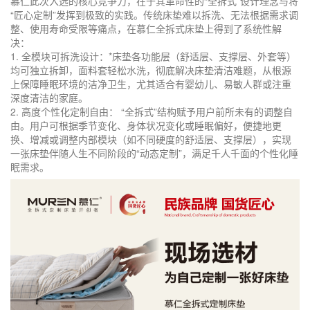
慕仁此次入选的核心竞争力，在于其革命性的“全拆式”设计理念与将
“匠心定制”发挥到极致的实践。传统床垫难以拆洗、无法根据需求调
整、使用寿命受限等痛点，在慕仁全拆式床垫上得到了系统性解
决：
1. 全模块可拆洗设计：*床垫各功能层（舒适层、支撑层、外套等）
均可独立拆卸，面料套轻松水洗，彻底解决床垫清洁难题，从根源
上保障睡眠环境的洁净卫生，尤其适合有婴幼儿、易敏人群或注重
深度清洁的家庭。
2. 高度个性化定制自由： “全拆式”结构赋予用户前所未有的调整自
由。用户可根据季节变化、身体状况变化或睡眠偏好，便捷地更
换、增减或调整内部模块（如不同硬度的舒适层、支撑层），实现
一张床垫伴随人生不同阶段的“动态定制”，满足千人千面的个性化睡
眠需求。