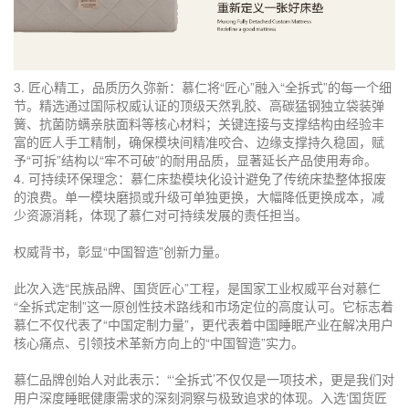
3. 匠心精工，品质历久弥新：慕仁将“匠心”融入“全拆式”的每一个细
节。精选通过国际权威认证的顶级天然乳胶、高碳猛钢独立袋装弹
簧、抗菌防螨亲肤面料等核心材料；关键连接与支撑结构由经验丰
富的匠人手工精制，确保模块间精准咬合、边缘支撑持久稳固，赋
予“可拆”结构以“牢不可破”的耐用品质，显著延长产品使用寿命。
4. 可持续环保理念：慕仁床垫模块化设计避免了传统床垫整体报废
的浪费。单一模块磨损或升级可单独更换，大幅降低更换成本，减
少资源消耗，体现了慕仁对可持续发展的责任担当。
权威背书，彰显“中国智造”创新力量。
此次入选“民族品牌、国货匠心”工程，是国家工业权威平台对慕仁
“全拆式定制”这一原创性技术路线和市场定位的高度认可。它标志着
慕仁不仅代表了“中国定制力量”，更代表着中国睡眠产业在解决用户
核心痛点、引领技术革新方向上的“中国智造”实力。
慕仁品牌创始人对此表示：“‘全拆式’不仅仅是一项技术，更是我们对
用户深度睡眠健康需求的深刻洞察与极致追求的体现。入选‘国货匠