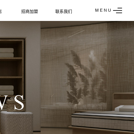
M E N U
店
招商加盟
联系我们
W S